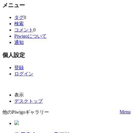
メニュー
タグ
0
検索
コメント
0
Piwigoについて
通知
個人設定
登録
ログイン
表示
デスクトップ
Menu
他のPiwigoギャラリー