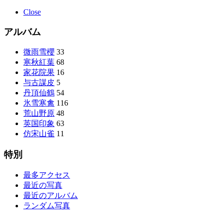
Close
アルバム
微雨雪櫻
33
寒秋紅葉
68
家花院果
16
与古謀皮
5
丹頂仙鶴
54
氷雪寒禽
116
荒山野原
48
英国印象
63
仿宋山雀
11
特別
最多アクセス
最近の写真
最近のアルバム
ランダム写真